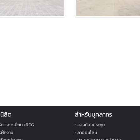
นิสิต
สำหรับบุคลากร
ิการการศึกษา REG
จองห้องประชุม
ารฝึกงาน
ลาออนไลน์