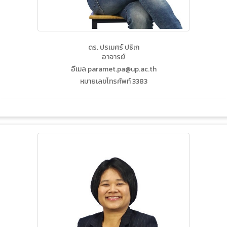
ดร. ปรเมศร์ ปธิเก
อาจารย์
อีเมล paramet.pa@up.ac.th
หมายเลขโทรศัพท์ 3383