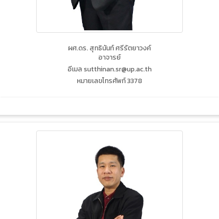
ผศ.ดร. สุทธินันท์ ศรีรัตยาวงค์
อาจารย์
อีเมล sutthinan.sr@up.ac.th
หมายเลขโทรศัพท์ 3378