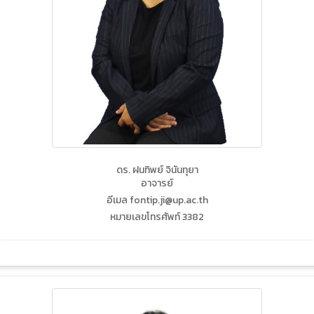
ดร. ฝนทิพย์ จินันทุยา
อาจารย์
อีเมล fontip.ji@up.ac.th
หมายเลขโทรศัพท์ 3382