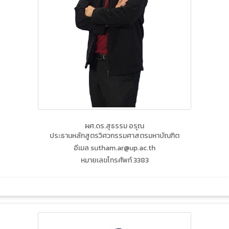
ผศ.ดร.สุธรรม อรุณ
ประธานหลักสูตรวิศวกรรมศาสตรมหาบัณฑิต
อีเมล sutham.ar@up.ac.th
หมายเลขโทรศัพท์ 3383