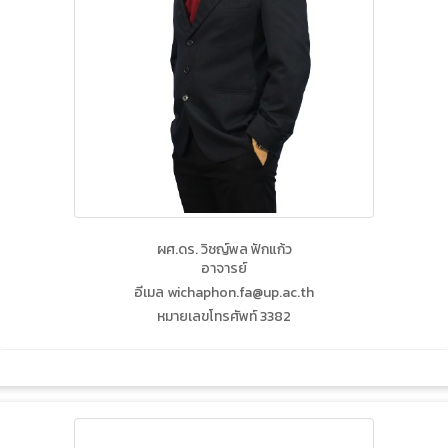
ผศ.ดร. วิชญ์พล ฟักแก้ว
อาจารย์
อีเมล wichaphon.fa@up.ac.th
หมายเลขโทรศัพท์ 3382