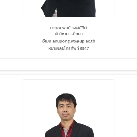
นายอนุพงษ์ วงศ์ขัติย์
นักวิชาการศึกษา
อีเมล anupong.wo@up.ac.th
หมายเลขโทรศัพท์ 3347