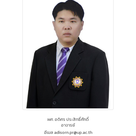
ผศ. อดิศร ประสิทธิ์ศักดิ์
อาจารย์
อีเมล adisorn.pr@up.ac.th