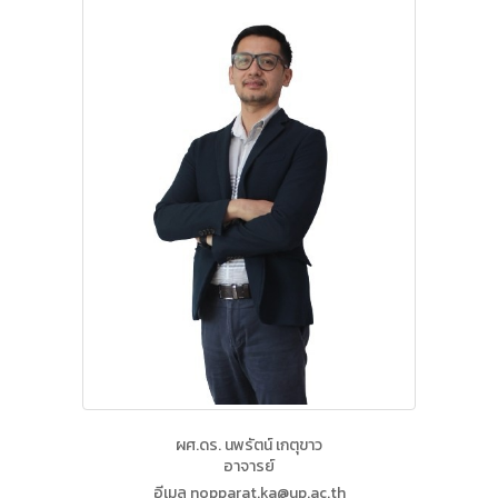
ผศ.ดร. นพรัตน์ เกตุขาว
อาจารย์
อีเมล nopparat.ka@up.ac.th