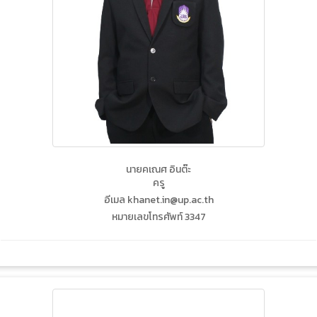
นายคเณศ อินต๊ะ
ครู
อีเมล khanet.in@up.ac.th
หมายเลขโทรศัพท์ 3347