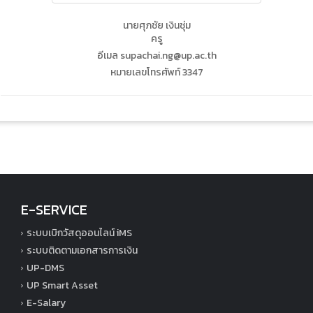
นายศุภชัย เงินชุ่ม
ครู
อีเมล supachai.ng@up.ac.th
หมายเลขโทรศัพท์ 3347
E-SERVICE
ระบบเบิกวัสดุออนไลน์ iMS
ระบบติดตามเอกสารการเงิน
UP-DMS
UP Smart Asset
E-Salary