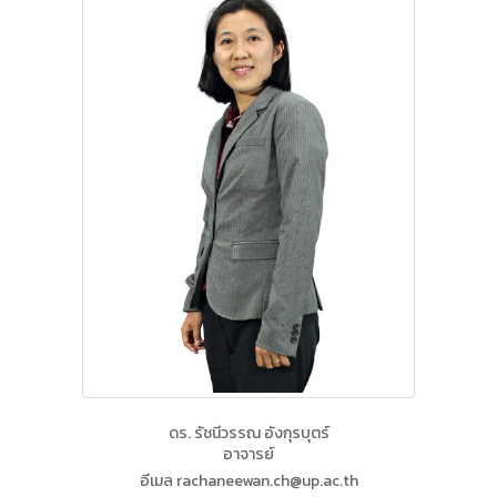
ดร. รัชนีวรรณ อังกุรบุตร์
อาจารย์
อีเมล rachaneewan.ch@up.ac.th