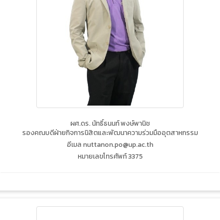
ผศ.ดร. นัทธิ์ธนนท์ พงษ์พานิช
รองคณบดีฝ่ายกิจการนิสิตและพัฒนาความร่วมมืออุตสาหกรรม
อีเมล nuttanon.po@up.ac.th
หมายเลขโทรศัพท์ 3375