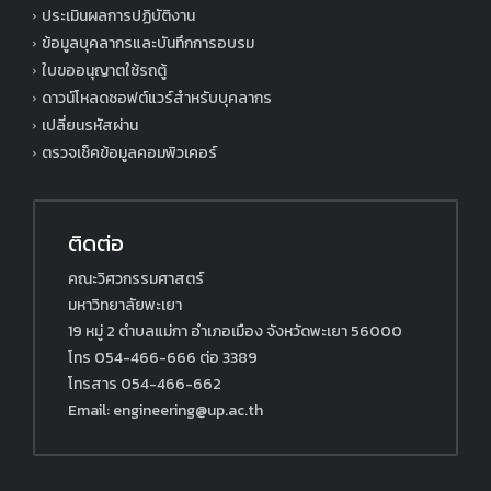
ประเมินผลการปฏิบัติงาน
ข้อมูลบุคลากรและบันทึกการอบรม
ใบขออนุญาตใช้รถตู้
ดาวน์โหลดซอฟต์แวร์สำหรับบุคลากร
เปลี่ยนรหัสผ่าน
ตรวจเช็คข้อมูลคอมพิวเคอร์
ติดต่อ
คณะวิศวกรรมศาสตร์
มหาวิทยาลัยพะเยา
19 หมู่ 2 ตำบลแม่กา อำเภอเมือง จังหวัดพะเยา 56000
โทร 054-466-666 ต่อ 3389
โทรสาร 054-466-662
Email: engineering@up.ac.th