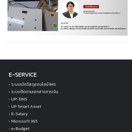
E-SERVICE
ระบบเบิกวัสดุออนไลน์ iMS
ระบบติดตามเอกสารการเงิน
UP-DMS
UP Smart Asset
E-Salary
Microsoft 365
e-Budget