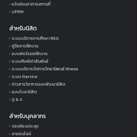
แจ้งซ่อมอาคารสถานที่
UPRM
สำหรับนิสิต
ระบบบริการการศึกษา REG
คู่มือการฝึกงาน
แบบฟอร์มขอฝึกงาน
ระบบศิษย์เก่าสัมพันธ์
ระบบบริหารจัดการวิทยานิพนธ์ Ithesis
ระบบ iService
ข่าวสารวิชาการและพัฒนานิสิต
แบบใบลานิสิต
Q & A
สำหรับบุคลากร
จองห้องประชุม
ลาออนไลน์