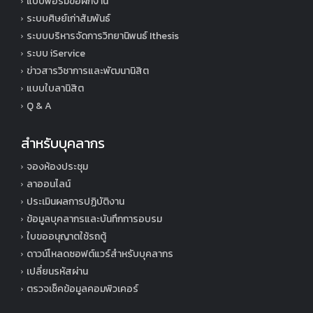
แบบฟอร์มขอฝึกงาน
ระบบศิษย์เก่าสัมพันธ์
ระบบบริหารจัดการวิทยานิพนธ์ Ithesis
ระบบ iService
ข่าวสารวิชาการและพัฒนานิสิต
แบบใบลานิสิต
Q & A
สำหรับบุคลากร
จองห้องประชุม
ลาออนไลน์
ประเมินผลการปฏิบัติงาน
ข้อมูลบุคลากรและบันทึกการอบรม
ใบขออนุญาตใช้รถตู้
ดาวน์โหลดซอฟต์แวร์สำหรับบุคลากร
เปลี่ยนรหัสผ่าน
ตรวจเช็คข้อมูลคอมพิวเคอร์