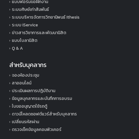
แบบฟอร์มขอฝึกงาน
ระบบศิษย์เก่าสัมพันธ์
ระบบบริหารจัดการวิทยานิพนธ์ Ithesis
ระบบ iService
ข่าวสารวิชาการและพัฒนานิสิต
แบบใบลานิสิต
Q & A
สำหรับบุคลากร
จองห้องประชุม
ลาออนไลน์
ประเมินผลการปฏิบัติงาน
ข้อมูลบุคลากรและบันทึกการอบรม
ใบขออนุญาตใช้รถตู้
ดาวน์โหลดซอฟต์แวร์สำหรับบุคลากร
เปลี่ยนรหัสผ่าน
ตรวจเช็คข้อมูลคอมพิวเคอร์