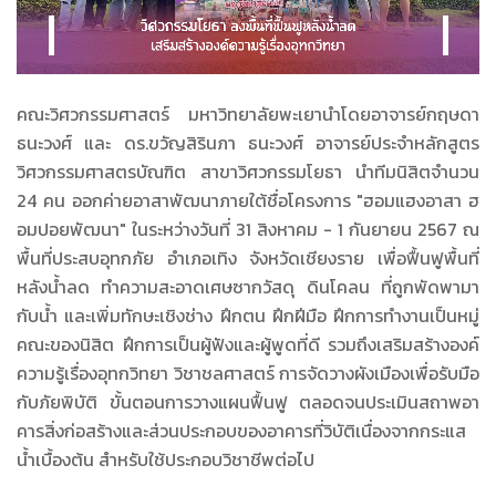
คณะวิศวกรรมศาสตร์ มหาวิทยาลัยพะเยานำโดยอาจารย์กฤษดา
ธนะวงศ์ และ ดร.ขวัญสิรินภา ธนะวงศ์ อาจารย์ประจำหลักสูตร
วิศวกรรมศาสตรบัณฑิต สาขาวิศวกรรมโยธา นำทีมนิสิตจำนวน
24 คน ออกค่ายอาสาพัฒนาภายใต้ชื่อโครงการ "ฮอมแฮงอาสา ฮ
อมปอยพัฒนา" ในระหว่างวันที่ 31 สิงหาคม - 1 กันยายน 2567 ณ
พื้นที่ประสบอุทกภัย อำเภอเทิง จังหวัดเชียงราย เพื่อฟื้นฟูพื้นที่
หลังน้ำลด ทำความสะอาดเศษซากวัสดุ ดินโคลน ที่ถูกพัดพามา
กับน้ำ และเพิ่มทักษะเชิงช่าง ฝึกตน ฝึกฝีมือ ฝึกการทำงานเป็นหมู่
คณะของนิสิต ฝึกการเป็นผู้ฟังและผู้พูดที่ดี รวมถึงเสริมสร้างองค์
ความรู้เรื่องอุทกวิทยา วิชาชลศาสตร์ การจัดวางผังเมืองเพื่อรับมือ
กับภัยพิบัติ ขั้นตอนการวางแผนฟื้นฟู ตลอดจนประเมินสถาพอา
คารสิ่งก่อสร้างและส่วนประกอบของอาคารที่วิบัติเนื่องจากกระแส
น้ำเบื้องต้น สำหรับใช้ประกอบวิชาชีพต่อไป