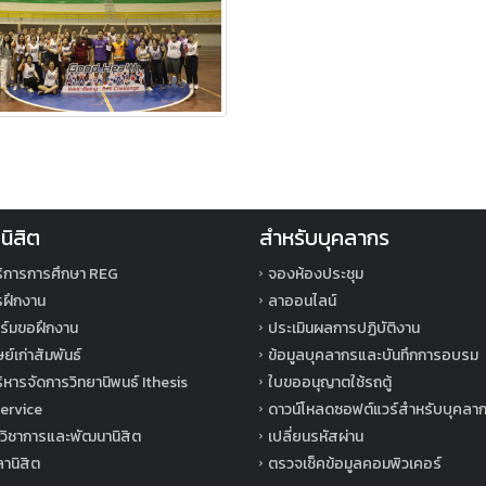
นิสิต
สำหรับบุคลากร
ิการการศึกษา REG
จองห้องประชุม
ารฝึกงาน
ลาออนไลน์
์มขอฝึกงาน
ประเมินผลการปฏิบัติงาน
ย์เก่าสัมพันธ์
ข้อมูลบุคลากรและบันทึกการอบรม
หารจัดการวิทยานิพนธ์ Ithesis
ใบขออนุญาตใช้รถตู้
ervice
ดาวน์โหลดซอฟต์แวร์สำหรับบุคลา
วิชาการและพัฒนานิสิต
เปลี่ยนรหัสผ่าน
านิสิต
ตรวจเช็คข้อมูลคอมพิวเคอร์