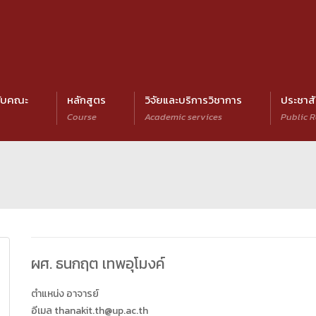
กับคณะ
หลักสูตร
วิจัยและบริการวิชาการ
ประชาสั
Course
Academic services
Public R
ผศ. ธนกฤต เทพอุโมงค์
ตำแหน่ง อาจารย์
อีเมล thanakit.th@up.ac.th