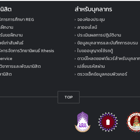
นิสิต
สำหรับบุคลากร
ิการการศึกษา REG
จองห้องประชุม
ารฝึกงาน
ลาออนไลน์
์มขอฝึกงาน
ประเมินผลการปฏิบัติงาน
ย์เก่าสัมพันธ์
ข้อมูลบุคลากรและบันทึกการอบรม
หารจัดการวิทยานิพนธ์ Ithesis
ใบขออนุญาตใช้รถตู้
ervice
ดาวน์โหลดซอฟต์แวร์สำหรับบุคลา
วิชาการและพัฒนานิสิต
เปลี่ยนรหัสผ่าน
านิสิต
ตรวจเช็คข้อมูลคอมพิวเคอร์
TOP